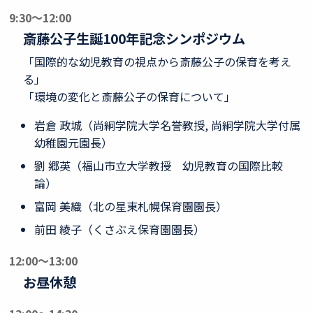
9:30～12:00
斎藤公子生誕100年記念シンポジウム
「国際的な幼児教育の視点から斎藤公子の保育を考え
る」
「環境の変化と斎藤公子の保育について」
岩倉 政城（尚絅学院大学名誉教授, 尚絅学院大学付属
幼稚園元園長）
劉 郷英（福山市立大学教授 幼児教育の国際比較
論）
富岡 美織（北の星東札幌保育園園長）
前田 綾子（くさぶえ保育園園長）
12:00～13:00
お昼休憩